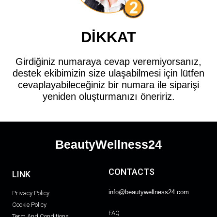
DİKKAT
Girdiğiniz numaraya cevap veremiyorsanız,
destek ekibimizin size ulaşabilmesi için lütfen
cevaplayabileceğiniz bir numara ile siparişi
yeniden oluşturmanızı öneririz.
BeautyWellness24
CONTACTS
LINK
info@beautywellness24.com
Privacy Policy
Cookie Policy
FAQ
Term And Conditions