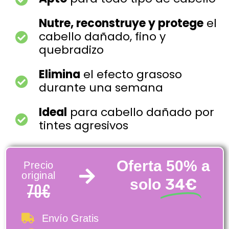
Nutre, reconstruye y protege
el
cabello dañado, fino y
quebradizo
Elimina
el efecto grasoso
durante una semana
Ideal
para cabello dañado por
tintes agresivos
Oferta 50% a
Precio
original
34€
solo
70€
Envío Gratis