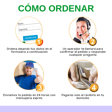
CÓMO ORDENAR
Ordena dejando tus datos en el
Un operador te llamará para
formulario a continuación
confirmar el pedido y responder
cualquier pregunta
Enviamos tu pedido en 24 horas con
Pagarás solo al recibirlo en tu
mensajería exprés
domicilio