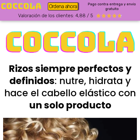
Pago contra entrega y envío
Ordena ahora
gratuito
Valoración de los clientes: 4,88 / 5





Rizos siempre perfectos y
definidos
: nutre, hidrata y
hace el cabello elástico con
un solo producto